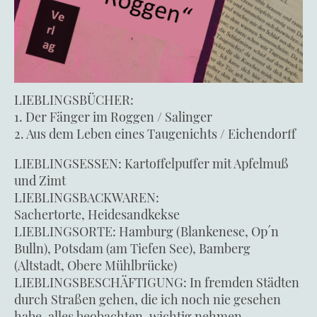
LIEBLINGSBÜCHER:
1. Der Fänger im Roggen / Salinger
2. Aus dem Leben eines Taugenichts / Eichendorff
LIEBLINGSESSEN: Kartoffelpuffer mit Apfelmuß
und Zimt
LIEBLINGSBACKWAREN:
Sachertorte, Heidesandkekse
LIEBLINGSORTE: Hamburg (Blankenese, Op´n
Bulln), Potsdam (am Tiefen See), Bamberg
(Altstadt, Obere Mühlbrücke)
LIEBLINGSBESCHÄFTIGUNG: In fremden Städten
durch Straßen gehen, die ich noch nie gesehen
habe, alles beobachten, wichtig nehmen…